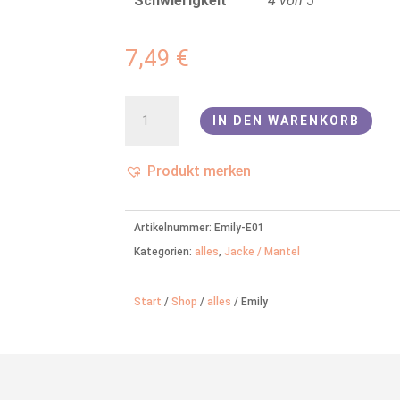
Schwierigkeit
4 von 5
7,49
€
Emily
IN DEN WARENKORB
Menge
Produkt merken
Artikelnummer:
Emily-E01
Kategorien:
alles
,
Jacke / Mantel
Start
/
Shop
/
alles
/ Emily