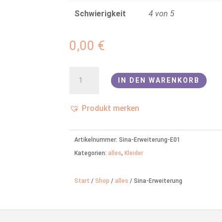
Schwierigkeit
4 von 5
0,00
€
Sina-
IN DEN WARENKORB
Erweiterung
Menge
Produkt merken
Artikelnummer:
Sina-Erweiterung-E01
Kategorien:
alles
,
Kleider
Start
/
Shop
/
alles
/ Sina-Erweiterung